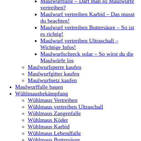
Maulwurffalle – Darf man so Maulwürfe
vertreiben?
Maulwurf vertreiben Karbid – Das musst
du beachten!
Maulwurf vertreiben Buttersäure – So ist
es richtig!
Maulwurf vertreiben Ultraschall –
Wichtige Infos!
Maulwurfschreck solar – So wirst du die
Maulwürfe los
Maulwurfsperre kaufen
Maulwurfgitter kaufen
Maulwurfnetz kaufen
Maulwurffalle bauen
Wühlmausbekämpfung
Wühlmaus Vertreiben
Wühlmaus vertreiben Ultraschall
Wühlmaus Zangenfalle
Wühlmaus Köder
Wühlmaus Karbid
Wühlmaus Lebendfalle
Wühlmaus Buttersäure