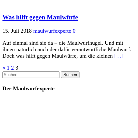
Was hilft gegen Maulwürfe
15. Juli 2018
maulwurfexperte
0
Auf einmal sind sie da – die Maulwurfhügel. Und mit
ihnen natürlich auch der dafür verantwortliche Maulwurf.
Doch was hilft gegen Maulwürfe, um die kleinen
[…]
Seitennummerierung
«
1
2
3
Suchen
der
nach:
Beiträge
Der Maulwurfexperte