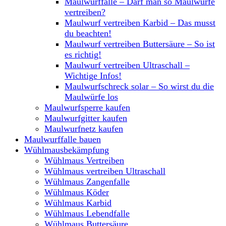
Maulwurffalle – Darf man so Maulwürfe
vertreiben?
Maulwurf vertreiben Karbid – Das musst
du beachten!
Maulwurf vertreiben Buttersäure – So ist
es richtig!
Maulwurf vertreiben Ultraschall –
Wichtige Infos!
Maulwurfschreck solar – So wirst du die
Maulwürfe los
Maulwurfsperre kaufen
Maulwurfgitter kaufen
Maulwurfnetz kaufen
Maulwurffalle bauen
Wühlmausbekämpfung
Wühlmaus Vertreiben
Wühlmaus vertreiben Ultraschall
Wühlmaus Zangenfalle
Wühlmaus Köder
Wühlmaus Karbid
Wühlmaus Lebendfalle
Wühlmaus Buttersäure