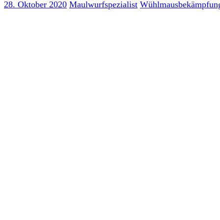
28. Oktober 2020
Maulwurfspezialist
Wühlmausbekämpfun