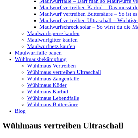
Maulwurffalle – Darf man so Maulwürfe ve
Maulwurf vertreiben Karbid – Das musst du
Maulwurf vertreiben Buttersäure – So ist es 
Maulwurf vertreiben Ultraschall – Wichtige
Maulwurfschreck solar – So wirst du die M
Maulwurfsperre kaufen
Maulwurfgitter kaufen
Maulwurfnetz kaufen
Maulwurffalle bauen
Wühlmausbekämpfung
Wühlmaus Vertreiben
Wühlmaus vertreiben Ultraschall
Wühlmaus Zangenfalle
Wühlmaus Köder
Wühlmaus Karbid
Wühlmaus Lebendfalle
Wühlmaus Buttersäure
Blog
Wühlmaus vertreiben Ultraschall