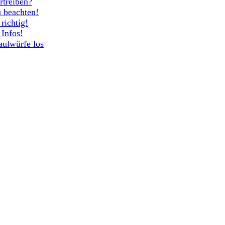
rtreiben?
 beachten!
richtig!
 Infos!
aulwürfe los