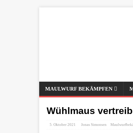
MAULWURF BEKÄMPFEN
Wühlmaus vertreib
5. Oktober 2021
Jonas Simonsen
Maulwurfbek