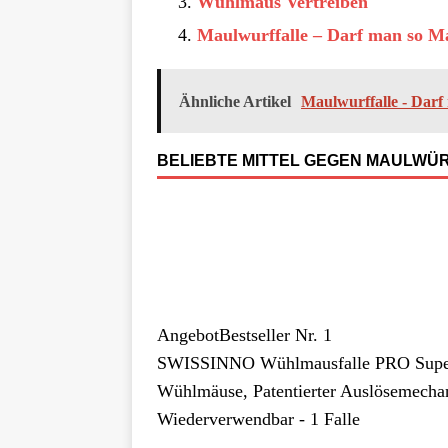
Wühlmaus Vertreiben
Maulwurffalle – Darf man so M
Ähnliche Artikel
Maulwurffalle - Darf
BELIEBTE MITTEL GEGEN MAULWÜ
Angebot
Bestseller Nr. 1
SWISSINNO Wühlmausfalle PRO SuperCa
Wühlmäuse, Patentierter Auslösemechan
Wiederverwendbar - 1 Falle