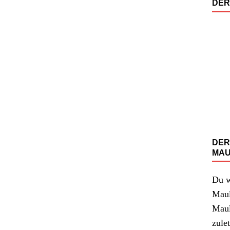
DER
DER
MAU
Du w
Maul
Maul
zulet