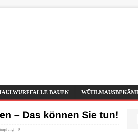
MAULWURFFALLE BAUEN
WÜHLMAUSBEKÄM
en – Das können Sie tun!
ämpfung
0