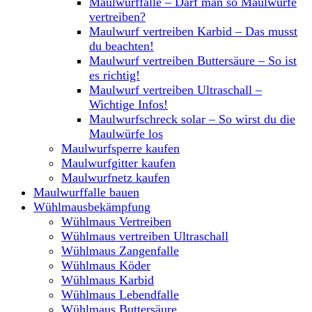
Maulwurffalle – Darf man so Maulwürfe
vertreiben?
Maulwurf vertreiben Karbid – Das musst
du beachten!
Maulwurf vertreiben Buttersäure – So ist
es richtig!
Maulwurf vertreiben Ultraschall –
Wichtige Infos!
Maulwurfschreck solar – So wirst du die
Maulwürfe los
Maulwurfsperre kaufen
Maulwurfgitter kaufen
Maulwurfnetz kaufen
Maulwurffalle bauen
Wühlmausbekämpfung
Wühlmaus Vertreiben
Wühlmaus vertreiben Ultraschall
Wühlmaus Zangenfalle
Wühlmaus Köder
Wühlmaus Karbid
Wühlmaus Lebendfalle
Wühlmaus Buttersäure